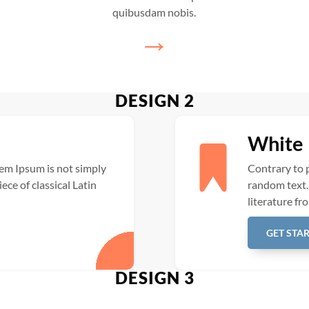
quibusdam nobis.
→
DESIGN 2
White 
rem Ipsum is not simply
Contrary to p
iece of classical Latin
random text. I
literature fr
GET STA
DESIGN 3