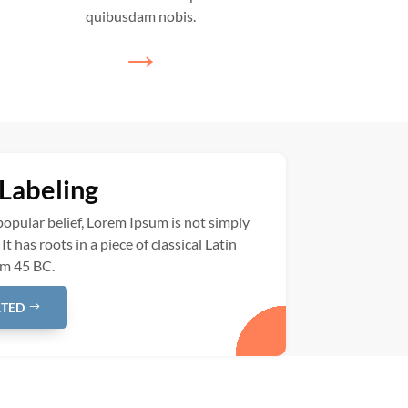
quibusdam nobis.
→
Labeling
opular belief, Lorem Ipsum is not simply
t has roots in a piece of classical Latin
om 45 BC.
RTED