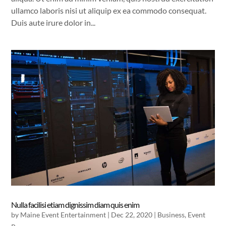
ullamco laboris nisi ut aliquip ex ea commodo consequat.
Duis aute irure dolor in...
Nulla facilisi etiam dignissim diam quis enim
by
Maine Event Entertainment
|
Dec 22, 2020
|
Business
,
Event