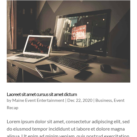
Laoreet sit amet cursus sit amet dictum
by
Maine Event Entertainment
|
Dec 22, 2020
|
Business
,
Event
Recap
Lorem ipsum dolor sit amet, consectetur adipiscing elit, sed
do eiusmod tempor incididunt ut labore et dolore magna
aliqua. Ut enim ad minim veniam, quis nostrud exercitation