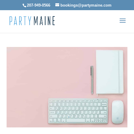
207-949-0566
bookings@partymaine.com